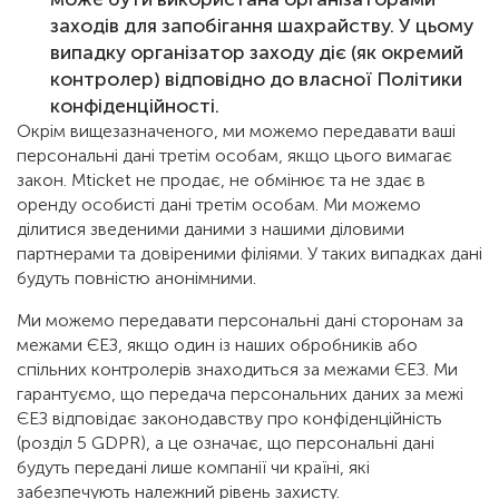
заходів для запобігання шахрайству. У цьому
випадку організатор заходу діє (як окремий
контролер) відповідно до власної Політики
конфіденційності.
Окрім вищезазначеного, ми можемо передавати ваші
персональні дані третім особам, якщо цього вимагає
закон. Mticket не продає, не обмінює та не здає в
оренду особисті дані третім особам. Ми можемо
ділитися зведеними даними з нашими діловими
партнерами та довіреними філіями. У таких випадках дані
будуть повністю анонімними.
Ми можемо передавати персональні дані сторонам за
межами ЄЕЗ, якщо один із наших обробників або
спільних контролерів знаходиться за межами ЄЕЗ. Ми
гарантуємо, що передача персональних даних за межі
ЄЕЗ відповідає законодавству про конфіденційність
(розділ 5 GDPR), а це означає, що персональні дані
будуть передані лише компанії чи країні, які
забезпечують належний рівень захисту.