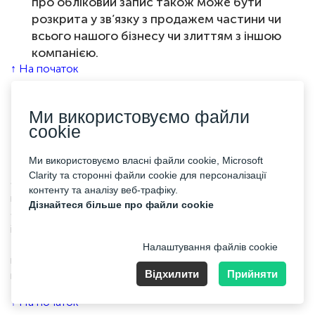
про обліковий запис також може бути
розкрита у зв’язку з продажем частини чи
всього нашого бізнесу чи злиттям з іншою
компанією.
↑ На початок
Посилання на сторонні
Ми використовуємо файли
сайти
cookie
Ми використовуємо власні файли cookie, Microsoft
Наш Сайт може публікувати посилання на інші веб-
Clarity та сторонні файли cookie для персоналізації
сайти, політика конфіденційності яких може відрізнятися
контенту та аналізу веб-трафіку.
від нашої Політики конфіденційності. Якщо ви надаєте
Дізнайтеся більше про файли cookie
особисту інформацію будь-якому з цих сайтів, ваша
інформація регулюється їх політикою конфіденційності.
Ми рекомендуємо вам уважно прочитати Політику
Налаштування файлів cookie
конфіденційності будь-якого веб-сайту, який ви
Відхилити
Прийняти
відвідуєте.
↑ На початок