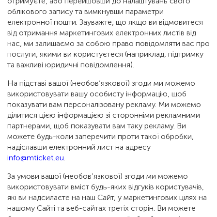
отримуєте, або перейшовши до налаштувань свого
облікового запису та вимкнувши параметри
електронної пошти. Зауважте, що якщо ви відмовитеся
від отримання маркетингових електронних листів від
нас, ми залишаємо за собою право повідомляти вас про
послуги, якими ви користуєтеся (наприклад, підтримку
та важливі юридичні повідомлення).
На підставі вашої (необов’язкової) згоди ми можемо
використовувати вашу особисту інформацію, щоб
показувати вам персоналізовану рекламу. Ми можемо
ділитися цією інформацією зі сторонніми рекламними
партнерами, щоб показувати вам таку рекламу. Ви
можете будь-коли заперечити проти такої обробки,
надіславши електронний лист на адресу
info@mticket.eu
.
За умови вашої (необов’язкової) згоди ми можемо
використовувати вміст будь-яких відгуків користувачів,
які ви надсилаєте на наш Сайт, у маркетингових цілях на
нашому Сайті та веб-сайтах третіх сторін. Ви можете