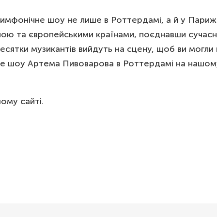
фонічне шоу не лише в Роттердамі, а й у Парижі, 
ою та європейськими країнами, поєднавши сучасну
Десятки музикантів вийдуть на сцену, щоб ви мог
не шоу Артема Пивоварова в Роттердамі на нашому 
ому сайті.