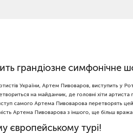
ть грандіозне симфонічне шо
ртистів України, Артем Пивоваров, виступить у Ро
етвориться на майданчик, де головні хіти артиста
виступ самого Артема Пивоварова перетворять це
чість Артема Пивоварова з іншого, ще більш враж
у європейському турі!