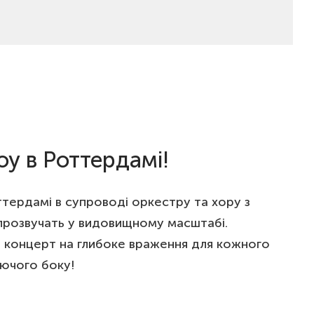
у в Роттердамі!
ттердамі в супроводі оркестру та хору з
 прозвучать у видовищному масштабі.
й концерт на глибоке враження для кожного
аючого боку!