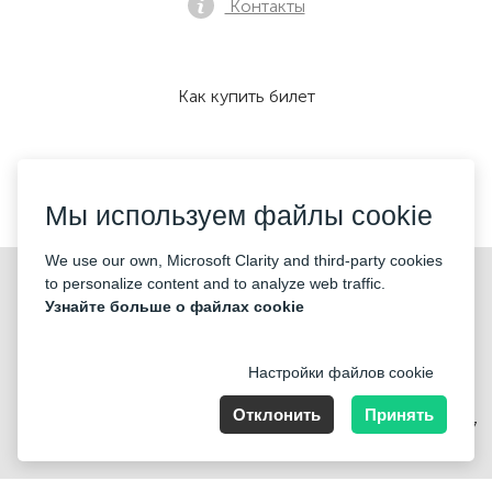
Контакты
Как купить билет
Мы принимаем:
Мы используем файлы cookie
We use our own, Microsoft Clarity and third-party cookies
©2026 «KONTRAMARKA OÜ» Все права защищены
to personalize content and to analyze web traffic.
Узнайте больше о файлах cookie
Настройки файлов cookie
Отклонить
Принять
Harju maakond, Tallinn, Kesklinna linnaosa, Pärnu mnt 139b, 11317
Estonia. Company Nr: 14693656