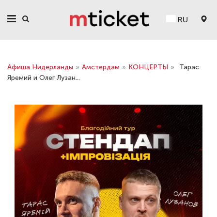
RU
Афиша Нидерланды
»
Амстердам
»
КОНЦЕРТЫ
»
Тарас
Яремий и Олег Лузан...