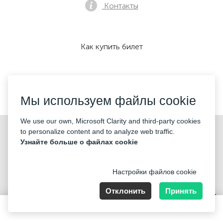
Контакты
Как купить билет
Мы принимаем:
Мы используем файлы cookie
We use our own, Microsoft Clarity and third-party cookies
©2026 «KONTRAMARKA OÜ» Все права защищены
to personalize content and to analyze web traffic.
Узнайте больше о файлах cookie
Настройки файлов cookie
Отклонить
Принять
Harju maakond, Tallinn, Kesklinna linnaosa, Pärnu mnt 139b, 11317
Estonia. Company Nr: 14693656
30 EUR